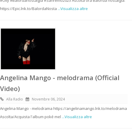
#Olly #Balordanostalgia #Sanremo2025 Ascolta ora Balorda nostalgia:
https://Epic.lnk.to/BalordaNosta
...Visualizza altre
Angelina Mango - melodrama (Official
Video)
Alla Radio
Novembre 06, 2024
Angelina Mango - melodrama https://angelinamango.lnk.to/melodrama
Ascolta/Acquista l'album poké mel
...Visualizza altre