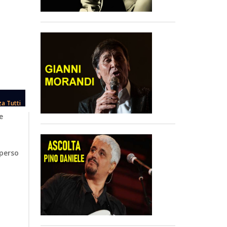
za Tutti
e
 perso