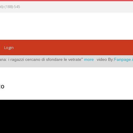
)-(188)-545
Login
dare le vetrate"
more
video By:
Fanpage.it
Pubblicato il:
agosto 06, 20
to