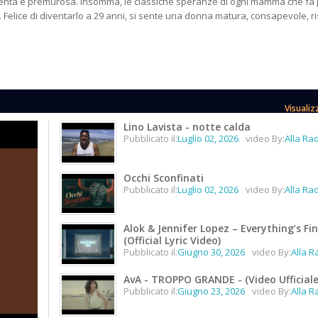
enta e premurosa. Insomma, le classiche speranze di ogni mamma che fa 
. Felice di diventarlo a 29 anni, si sente una donna matura, consapevole, ri
Visualiz
Lino Lavista - notte calda
Pubblicato il:
Luglio 02, 2026
video By:
Alla Ra
Occhi Sconfinati
Pubblicato il:
Luglio 02, 2026
video By:
Alla Ra
Alok & Jennifer Lopez – Everything’s Fi
(Official Lyric Video)
Pubblicato il:
Giugno 30, 2026
video By:
Alla R
AvA - TROPPO GRANDE - (Video Ufficiale
Pubblicato il:
Giugno 23, 2026
video By:
Alla R