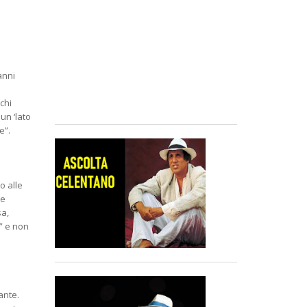
anni
chi
un ‘lato
re”.
o alle
he
sa,
o” e non
ante.