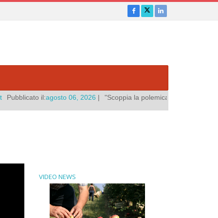
26
|
"Scoppia la polemica sulle nuove maglie dei Vigili del Fuoco: "Si 
VIDEO NEWS