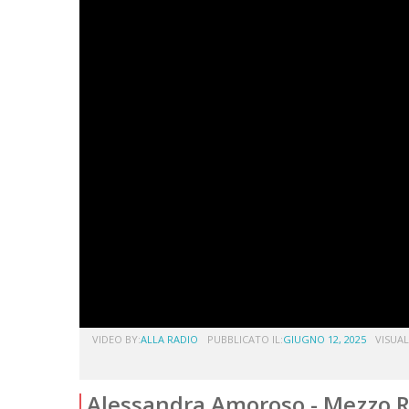
VIDEO BY:
ALLA RADIO
PUBBLICATO IL:
GIUGNO 12, 2025
VISUAL
Alessandra Amoroso - Mezzo R