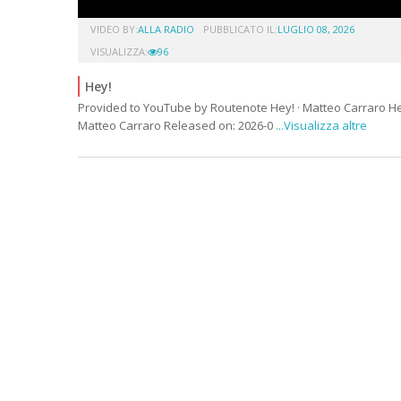
VIDEO BY:
ALLA RADIO
PUBBLICATO IL:
LUGLIO 08, 2026
VISUALIZZA:
96
Hey!
Provided to YouTube by Routenote Hey! · Matteo Carraro H
Matteo Carraro Released on: 2026-0
...Visualizza altre