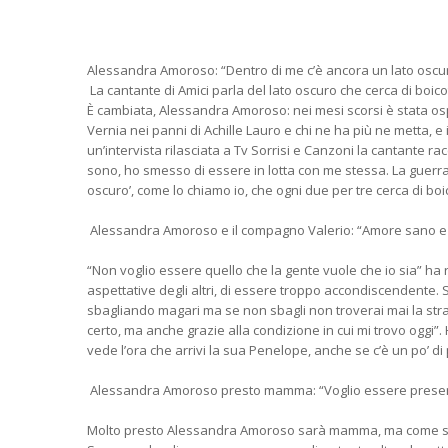
Alessandra Amoroso: “Dentro di me c’è ancora un lato oscur
La cantante di Amici parla del lato oscuro che cerca di boico
È cambiata, Alessandra Amoroso: nei mesi scorsi è stata osp
Vernia nei panni di Achille Lauro e chi ne ha più ne metta, e 
un’intervista rilasciata a Tv Sorrisi e Canzoni la cantante ra
sono, ho smesso di essere in lotta con me stessa. La guerra 
oscuro’, come lo chiamo io, che ogni due per tre cerca di bo
Alessandra Amoroso e il compagno Valerio: “Amore sano e 
“Non voglio essere quello che la gente vuole che io sia” ha 
aspettative degli altri, di essere troppo accondiscendente.
sbagliando magari ma se non sbagli non troverai mai la st
certo, ma anche grazie alla condizione in cui mi trovo oggi”
vede l’ora che arrivi la sua Penelope, anche se c’è un po’ di
Alessandra Amoroso presto mamma: “Voglio essere prese
Molto presto Alessandra Amoroso sarà mamma, ma come sarà