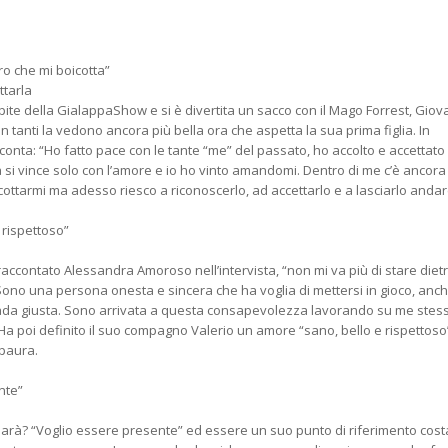
o che mi boicotta”
ttarla
ite della GialappaShow e si è divertita un sacco con il Mago Forrest, Giov
in tanti la vedono ancora più bella ora che aspetta la sua prima figlia. In
cconta: “Ho fatto pace con le tante “me” del passato, ho accolto e accettato 
si vince solo con l’amore e io ho vinto amandomi. Dentro di me c’è ancora 
icottarmi ma adesso riesco a riconoscerlo, ad accettarlo e a lasciarlo anda
rispettoso”
raccontato Alessandra Amoroso nell’intervista, “non mi va più di stare dietr
 Sono una persona onesta e sincera che ha voglia di mettersi in gioco, anc
rada giusta. Sono arrivata a questa consapevolezza lavorando su me stes
. Ha poi definito il suo compagno Valerio un amore “sano, bello e rispettos
 paura.
nte”
? “Voglio essere presente” ed essere un suo punto di riferimento cost