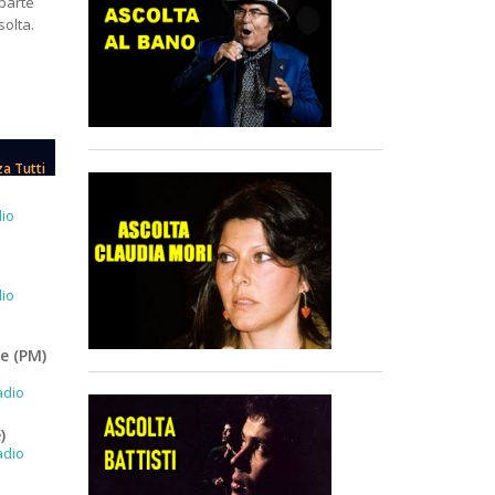
parte
solta.
za Tutti
dio
dio
ne (PM)
adio
)
adio