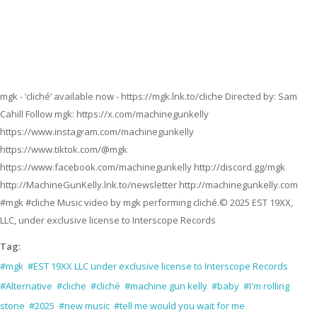
mgk - ‘cliché’ available now - https://mgk.lnk.to/cliche Directed by: Sam
Cahill Follow mgk: https://x.com/machinegunkelly
https://www.instagram.com/machinegunkelly
https://www.tiktok.com/@mgk
https://www.facebook.com/machinegunkelly http://discord.gg/mgk
http://MachineGunKelly.lnk.to/newsletter http://machinegunkelly.com
#mgk #cliche Music video by mgk performing cliché.© 2025 EST 19XX,
LLC, under exclusive license to Interscope Records
Tag:
#mgk
#EST 19XX LLC under exclusive license to Interscope Records
#Alternative
#cliche
#cliché
#machine gun kelly
#baby
#I'm rolling
stone
#2025
#new music
#tell me would you wait for me