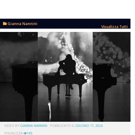
Gianna Nannini
Visualizza Tutti
VIDEO BY:
GIANNA NANNINI
PUBBLICATO IL:
GIUGNO 11, 2026
VISUALIZZA:
145