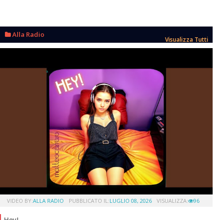
Alla Radio
Visualizza Tutti
VIDEO BY:
ALLA RADIO
PUBBLICATO IL:
LUGLIO 08, 2026
VISUALIZZA:
96
Hey!