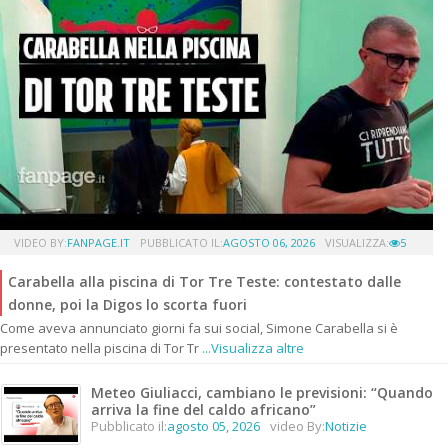
VIDEO BY:
FANPAGE.IT
PUBBLICATO IL:
AGOSTO 06, 2026
VISUALIZZA:
5
Carabella alla piscina di Tor Tre Teste: contestato dalle
donne, poi la Digos lo scorta fuori
Come aveva annunciato giorni fa sui social, Simone Carabella si è
presentato nella piscina di Tor Tr
...Visualizza altre
Meteo Giuliacci, cambiano le previsioni: “Quando
arriva la fine del caldo africano”
Pubblicato il:
agosto 05, 2026
video By:
Notizie