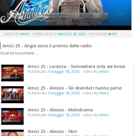
VIDEO BY:
AMICI
PUBBLICATO IL:
MAGGIO 18, 2026
VISUALIZZA:
183
Amici 25 - Angie vince il premio delle radio
Guarda la puntata: ...
Amici 25 - Lorenzo - Somewhere only we know
Pubblicato il:
maggio 18, 2026
video By:
Amici
Amici 25 - Alessio - Gli sbandati hanno perso
Pubblicato il:
maggio 18, 2026
video By:
Amici
Amici 25 - Alessio - Melodrama
Pubblicato il:
maggio 18, 2026
video By:
Amici
Amici 25 - Alessio - Skin