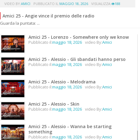
VIDEO BY:
AMICI
PUBBLICATO IL:
MAGGIO 18, 2026
VISUALIZZA:
188
Amici 25 - Angie vince il premio delle radio
Guarda la puntata: ...
Amici 25 - Lorenzo - Somewhere only we know
Pubblicato il:
maggio 18, 2026
video By:
Amici
Amici 25 - Alessio - Gli sbandati hanno perso
Pubblicato il:
maggio 18, 2026
video By:
Amici
Amici 25 - Alessio - Melodrama
Pubblicato il:
maggio 18, 2026
video By:
Amici
Amici 25 - Alessio - Skin
Pubblicato il:
maggio 18, 2026
video By:
Amici
Amici 25 - Alessio - Wanna be starting
something
Pubblicato il:
maggio 18, 2026
video By:
Amici