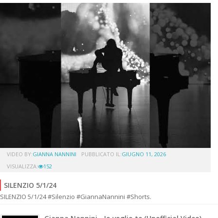
VIDEO BY:
GIANNA NANNINI
PUBBLICATO IL:
GIUGNO 11, 2026
VISUALIZZA:
152
SILENZIO 5/1/24
SILENZIO 5/1/24 #Silenzio #GiannaNannini #Shorts.