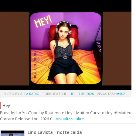
VIDEO BY:
ALLA RADIO
PUBBLICATO IL:
LUGLIO 08, 2026
VISUALIZZA:
102
Hey!
Provided to YouTube by Routenote Hey! · Matteo Carraro Hey! ℗ Matteo
Carraro Released on: 2026-0
...Visualizza altre
Lino Lavista - notte calda