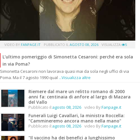
VIDEO BY:
FANPAGE.IT
PUBBLICATO IL:
AGOSTO 08, 2026
VISUALIZZA:
5
L’ultimo pomeriggio di Simonetta Cesaroni: perché era sola
in via Poma?
Simonetta Cesaroni non lavorava quasi mai da sola negli uffici di via
Poma. Ma il 7 agosto 1990 qual
...Visualizza altre
Riemere dal mare un relitto romano di 2000
anni fa: centinaia di anfore al largo di Mazara
del Vallo
Pubblicato il:
agosto 08, 2026
video By:
Fanpage.it
Funerali Luigi Cavallari, la ministra Roccella:
"Cammineremo ancora mano nella mano"
Pubblicato il:
agosto 08, 2026
video By:
Fanpage.it
"Il vaccino ha dei benefici a lunghissimo