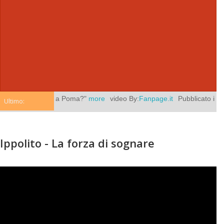
era sola in via Poma?"
more
video By:
Fanpage.it
Pubblicato il:
agosto
Ultimo:
Ippolito - La forza di sognare