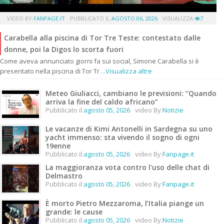
VIDEO BY:
FANPAGE.IT
PUBBLICATO IL:
AGOSTO 06, 2026
VISUALIZZA:
7
Carabella alla piscina di Tor Tre Teste: contestato dalle
donne, poi la Digos lo scorta fuori
Come aveva annunciato giorni fa sui social, Simone Carabella si è
presentato nella piscina di Tor Tr
...Visualizza altre
Meteo Giuliacci, cambiano le previsioni: “Quando
arriva la fine del caldo africano”
Pubblicato il:
agosto 05, 2026
video By:
Notizie
Le vacanze di Kimi Antonelli in Sardegna su uno
yacht immenso: sta vivendo il sogno di ogni
19enne
Pubblicato il:
agosto 05, 2026
video By:
Fanpage.it
La maggioranza vota contro l'uso delle chat di
Delmastro
Pubblicato il:
agosto 05, 2026
video By:
Fanpage.it
È morto Pietro Mezzaroma, l’Italia piange un
grande: le cause
Pubblicato il:
agosto 05, 2026
video By:
Notizie