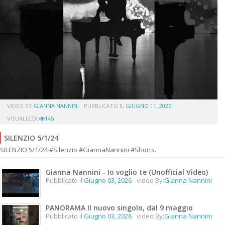
VIDEO BY:
GIANNA NANNINI
PUBBLICATO IL:
GIUGNO 11, 2026
VISUALIZZA:
145
SILENZIO 5/1/24
SILENZIO 5/1/24 #Silenzio #GiannaNannini #Shorts.
Gianna Nannini - Io voglio te (Unofficial Video)
Pubblicato il:
Giugno 03, 2026
video By:
Gianna Nannini
PANORAMA Il nuovo singolo, dal 9 maggio
Pubblicato il:
Giugno 03, 2026
video By:
Gianna Nannini