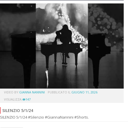
VIDEO BY:
GIANNA NANNINI
PUBBLICATO IL:
GIUGNO 11, 2026
VISUALIZZA:
147
SILENZIO 5/1/24
SILENZIO 5/1/24 #Silenzio #GiannaNannini #Shorts.