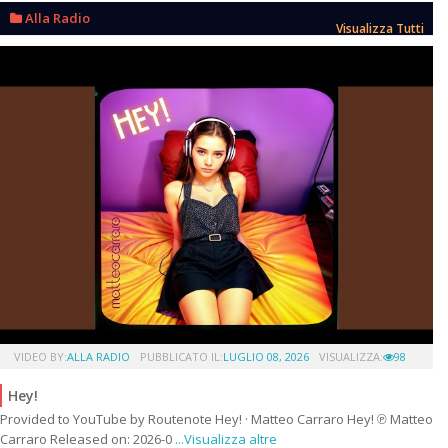
Alla Radio
Visualizza Tutti
VIDEO BY:
ALLA RADIO
PUBBLICATO IL:
LUGLIO 08, 2026
VISUALIZZA:
98
Hey!
Provided to YouTube by Routenote Hey! · Matteo Carraro Hey! ℗ Matteo
Carraro Released on: 2026-0
...Visualizza altre