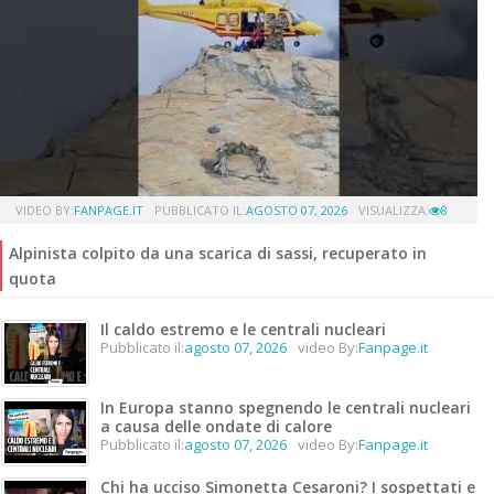
VIDEO BY:
FANPAGE.IT
PUBBLICATO IL:
AGOSTO 07, 2026
VISUALIZZA:
8
Alpinista colpito da una scarica di sassi, recuperato in
quota
Il caldo estremo e le centrali nucleari
Pubblicato il:
agosto 07, 2026
video By:
Fanpage.it
In Europa stanno spegnendo le centrali nucleari
a causa delle ondate di calore
Pubblicato il:
agosto 07, 2026
video By:
Fanpage.it
Chi ha ucciso Simonetta Cesaroni? I sospettati e