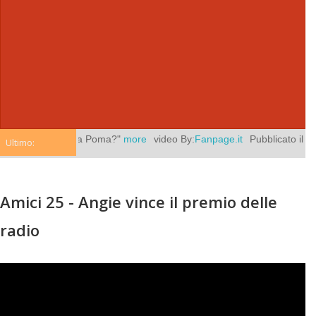
era sola in via Poma?"
more
video By:
Fanpage.it
Pubblicato il:
agosto
Ultimo:
Amici 25 - Angie vince il premio delle
radio