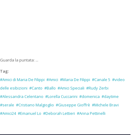
Guarda la puntata: ...
Tag:
#Amici di Maria De Filippi
#Amici
#Maria De Filippi
#Canale 5
#video
delle esibizioni
#Canto
#Ballo
#Amici Speciali
#Rudy Zerbi
#Alessandra Celentano
#Lorella Cuccarini
#domenica
#daytime
#serale
#Cristiano Malgioglio
#Giuseppe Gioffrè
#Michele Bravi
#Amici24
#Emanuel Lo
#Deborah Lettieri
#Anna Pettinelli