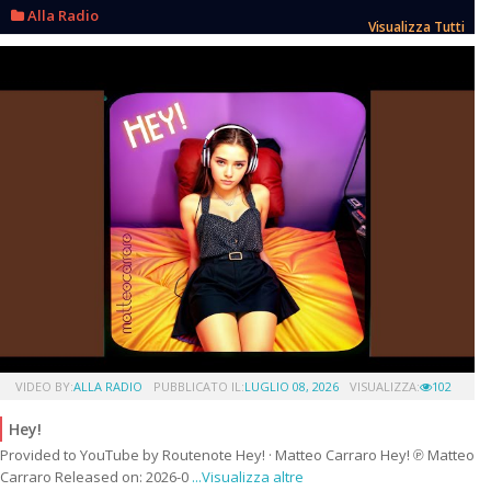
Alla Radio
Visualizza Tutti
VIDEO BY:
ALLA RADIO
PUBBLICATO IL:
LUGLIO 08, 2026
VISUALIZZA:
102
Hey!
Provided to YouTube by Routenote Hey! · Matteo Carraro Hey! ℗ Matteo
Carraro Released on: 2026-0
...Visualizza altre