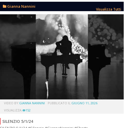
Gianna Nannini
Visualizza Tutti
VIDEO BY:
GIANNA NANNINI
PUBBLICATO IL:
GIUGNO 11, 2026
VISUALIZZA:
152
SILENZIO 5/1/24
SILENZIO 5/1/24 #Silenzio #GiannaNannini #Shorts.