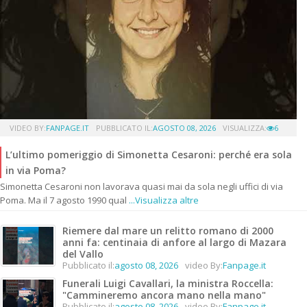
VIDEO BY:
FANPAGE.IT
PUBBLICATO IL:
AGOSTO 08, 2026
VISUALIZZA:
6
L’ultimo pomeriggio di Simonetta Cesaroni: perché era sola
in via Poma?
Simonetta Cesaroni non lavorava quasi mai da sola negli uffici di via
Poma. Ma il 7 agosto 1990 qual
...Visualizza altre
Riemere dal mare un relitto romano di 2000
anni fa: centinaia di anfore al largo di Mazara
del Vallo
Pubblicato il:
agosto 08, 2026
video By:
Fanpage.it
Funerali Luigi Cavallari, la ministra Roccella:
"Cammineremo ancora mano nella mano"
Pubblicato il:
agosto 08, 2026
video By:
Fanpage.it