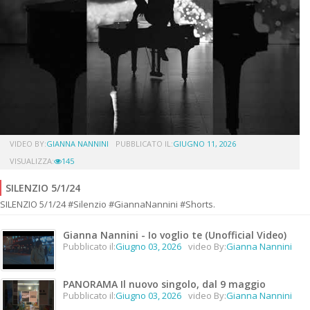
VIDEO BY:
GIANNA NANNINI
PUBBLICATO IL:
GIUGNO 11, 2026
VISUALIZZA:
145
SILENZIO 5/1/24
SILENZIO 5/1/24 #Silenzio #GiannaNannini #Shorts.
Gianna Nannini - Io voglio te (Unofficial Video)
Pubblicato il:
Giugno 03, 2026
video By:
Gianna Nannini
PANORAMA Il nuovo singolo, dal 9 maggio
Pubblicato il:
Giugno 03, 2026
video By:
Gianna Nannini