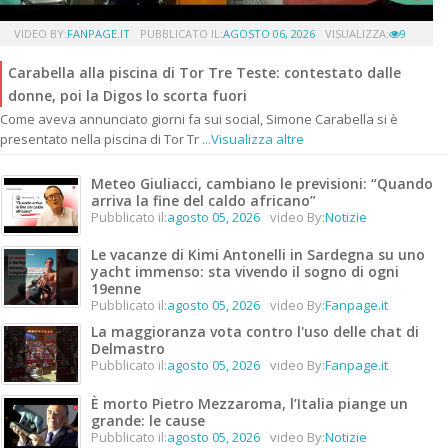
VIDEO BY:
FANPAGE.IT
PUBBLICATO IL:
AGOSTO 06, 2026
VISUALIZZA:
9
Carabella alla piscina di Tor Tre Teste: contestato dalle
donne, poi la Digos lo scorta fuori
Come aveva annunciato giorni fa sui social, Simone Carabella si è
presentato nella piscina di Tor Tr
...Visualizza altre
Meteo Giuliacci, cambiano le previsioni: “Quando
arriva la fine del caldo africano”
Pubblicato il:
agosto 05, 2026
video By:
Notizie
Le vacanze di Kimi Antonelli in Sardegna su uno
yacht immenso: sta vivendo il sogno di ogni
19enne
Pubblicato il:
agosto 05, 2026
video By:
Fanpage.it
La maggioranza vota contro l'uso delle chat di
Delmastro
Pubblicato il:
agosto 05, 2026
video By:
Fanpage.it
È morto Pietro Mezzaroma, l’Italia piange un
grande: le cause
Pubblicato il:
agosto 05, 2026
video By:
Notizie