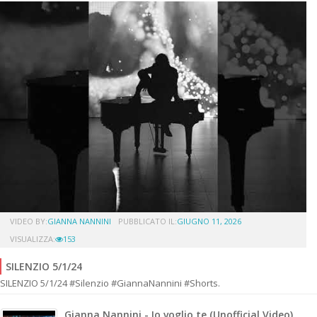
VIDEO BY:
GIANNA NANNINI
PUBBLICATO IL:
GIUGNO 11, 2026
VISUALIZZA:
153
SILENZIO 5/1/24
SILENZIO 5/1/24 #Silenzio #GiannaNannini #Shorts.
Gianna Nannini - Io voglio te (Unofficial Video)