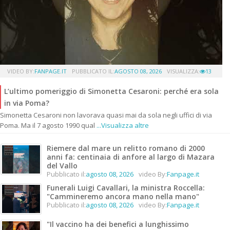
VIDEO BY:
FANPAGE.IT
PUBBLICATO IL:
AGOSTO 08, 2026
VISUALIZZA:
13
L’ultimo pomeriggio di Simonetta Cesaroni: perché era sola
in via Poma?
Simonetta Cesaroni non lavorava quasi mai da sola negli uffici di via
Poma. Ma il 7 agosto 1990 qual
...Visualizza altre
Riemere dal mare un relitto romano di 2000
anni fa: centinaia di anfore al largo di Mazara
del Vallo
Pubblicato il:
agosto 08, 2026
video By:
Fanpage.it
Funerali Luigi Cavallari, la ministra Roccella:
"Cammineremo ancora mano nella mano"
Pubblicato il:
agosto 08, 2026
video By:
Fanpage.it
"Il vaccino ha dei benefici a lunghissimo