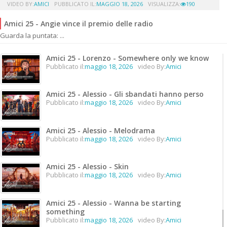
VIDEO BY:
AMICI
PUBBLICATO IL:
MAGGIO 18, 2026
VISUALIZZA:
190
Amici 25 - Angie vince il premio delle radio
Guarda la puntata: ...
Amici 25 - Lorenzo - Somewhere only we know
Pubblicato il:
maggio 18, 2026
video By:
Amici
Amici 25 - Alessio - Gli sbandati hanno perso
Pubblicato il:
maggio 18, 2026
video By:
Amici
Amici 25 - Alessio - Melodrama
Pubblicato il:
maggio 18, 2026
video By:
Amici
Amici 25 - Alessio - Skin
Pubblicato il:
maggio 18, 2026
video By:
Amici
Amici 25 - Alessio - Wanna be starting
something
Pubblicato il:
maggio 18, 2026
video By:
Amici