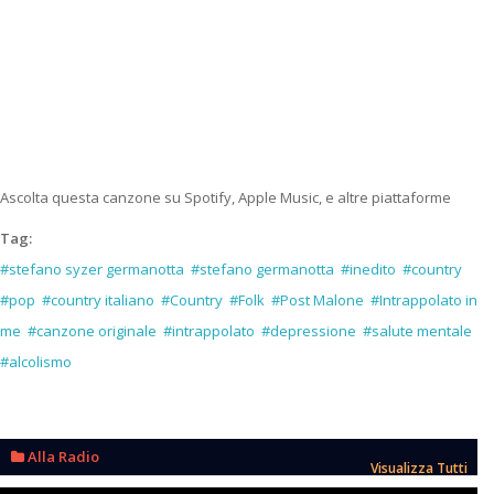
Ascolta questa canzone su Spotify, Apple Music, e altre piattaforme
Tag:
#stefano syzer germanotta
#stefano germanotta
#inedito
#country
#pop
#country italiano
#Country
#Folk
#Post Malone
#Intrappolato in
me
#canzone originale
#intrappolato
#depressione
#salute mentale
#alcolismo
Alla Radio
Visualizza Tutti