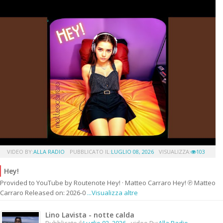
VIDEO BY:
ALLA RADIO
PUBBLICATO IL:
LUGLIO 08, 2026
VISUALIZZA:
103
Hey!
Provided to YouTube by Routenote Hey! · Matteo Carraro Hey! ℗ Matteo
Carraro Released on: 2026-0
...Visualizza altre
Lino Lavista - notte calda
Pubblicato il:
Luglio 02, 2026
video By:
Alla Radio