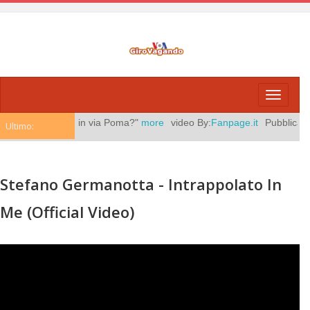
Toggle
navigati
ché era sola in via Poma?"
more
video By:
Fanpage.it
Pubblicato il:
ag
Ultimo:
Stefano Germanotta - Intrappolato In
Me (Official Video)