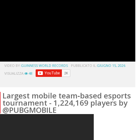
VIDEO BY:
GUINNESS WORLD RECORDS
PUBBLICATO IL:
GIUGNO 15, 2026
VISUALIZZA:
48
Largest mobile team‑based esports
tournament - 1,224,169 players by
@PUBGMOBILE