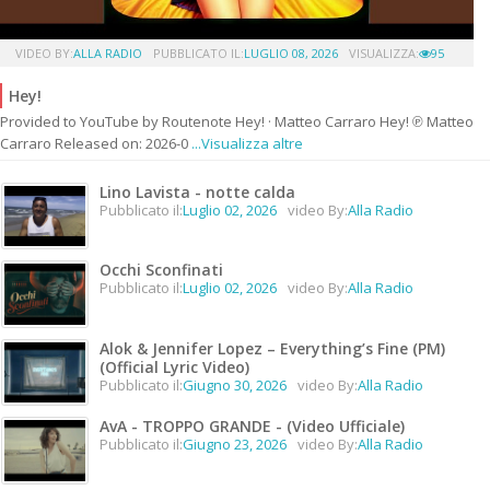
VIDEO BY:
ALLA RADIO
PUBBLICATO IL:
LUGLIO 08, 2026
VISUALIZZA:
95
Hey!
Provided to YouTube by Routenote Hey! · Matteo Carraro Hey! ℗ Matteo
Carraro Released on: 2026-0
...Visualizza altre
Lino Lavista - notte calda
Pubblicato il:
Luglio 02, 2026
video By:
Alla Radio
Occhi Sconfinati
Pubblicato il:
Luglio 02, 2026
video By:
Alla Radio
Alok & Jennifer Lopez – Everything’s Fine (PM)
(Official Lyric Video)
Pubblicato il:
Giugno 30, 2026
video By:
Alla Radio
AvA - TROPPO GRANDE - (Video Ufficiale)
Pubblicato il:
Giugno 23, 2026
video By:
Alla Radio