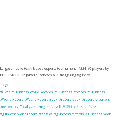
Largest mobile team‑based esports tournament - 1224169 players by
PUBG MOBILE in Jakarta, Indonesia. A staggering figure of ...
Tag:
#GWR
#Guinness World Records
#Guinness Records
#Guinness
#World Record
#World Record Book
#record book
#record breakers
#Record
#Officially Amazing
#ギネス世界記録
#ギネスブック
#guinness world record
#best of
#guinness records
#guinness book