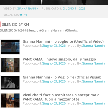
VIDEO BY:
GIANNA NANNINI
PUBBLICATO IL:
GIUGNO 11, 2026
VISUALIZZA:
144
SILENZIO 5/1/24
SILENZIO 5/1/24 #Silenzio #GiannaNannini #Shorts.
Gianna Nannini - Io voglio te (Unofficial Video)
Pubblicato il:
Giugno 03, 2026
video By:
Gianna Nannini
PANORAMA Il nuovo singolo, dal 9 maggio
Pubblicato il:
Giugno 03, 2026
video By:
Gianna Nannini
Gianna Nannini - Io Voglio Te (Official Visual)
Pubblicato il:
Giugno 03, 2026
video By:
Gianna Nannini
Vieni che ti faccio ascoltare un’anteprima di
PANORAMA, fuori a mezzanotte
Pubblicato il:
Giugno 03, 2026
video By:
Gianna Nannini