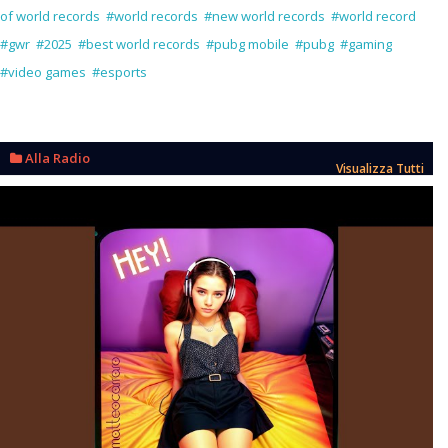
of world records
#world records
#new world records
#world record
#gwr
#2025
#best world records
#pubg mobile
#pubg
#gaming
#video games
#esports
Alla Radio
Visualizza Tutti