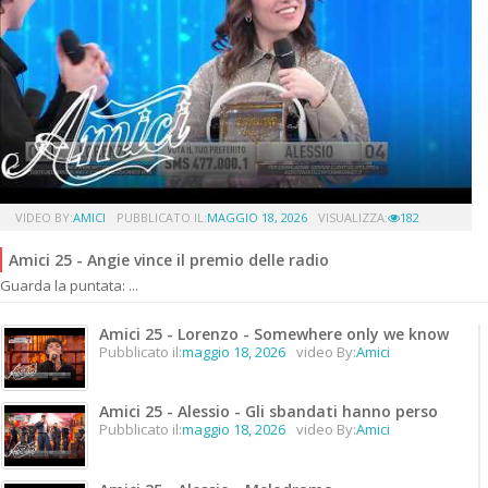
VIDEO BY:
AMICI
PUBBLICATO IL:
MAGGIO 18, 2026
VISUALIZZA:
182
Amici 25 - Angie vince il premio delle radio
Guarda la puntata: ...
Amici 25 - Lorenzo - Somewhere only we know
Pubblicato il:
maggio 18, 2026
video By:
Amici
Amici 25 - Alessio - Gli sbandati hanno perso
Pubblicato il:
maggio 18, 2026
video By:
Amici