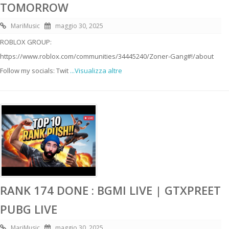
TOMORROW
MariMusic
maggio 30, 2025
ROBLOX GROUP:
https://www.roblox.com/communities/34445240/Zoner-Gang#!/about
Follow my socials: Twit
...Visualizza altre
RANK 174 DONE : BGMI LIVE | GTXPREET
PUBG LIVE
MariMusic
maggio 30, 2025