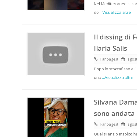
Nel Mediterraneo si co
do
...Visualizza altre
Il dissing di
Ilaria Salis
Fanpage.it
agost
Dopo lo stoccafisso e il
una
...Visualizza altre
Silvana Damat
sono andata 
Fanpage.it
agost
Quel silenzio insolito h