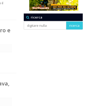
 il
ricerca
ricerca
uro e
ava,