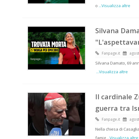
o
...Visualizza altre
Silvana Damat
"L'aspettava
Fanpage.it
agost
Silvana Damato, 69 ann
...Visualizza altre
Il cardinale 
guerra tra I
Fanpage.it
agost
Nella chiesa di Casaglia
famig
...Visualizza altre