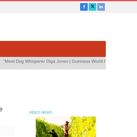
lga Jones | Guinness World Records"
more
video By:
Guinness World
e
VIDEO NEWS