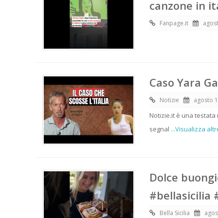
canzone in it
Fanpage.it
agost
Caso Yara Gam
Notizie
agosto 1
Notizie.it è una testata
segnal
...Visualizza altr
Dolce buongio
#bellasicilia 
Bella Sicilia
agos