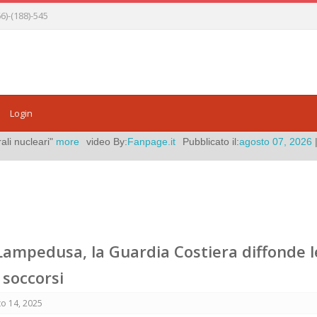
)-(188)-545
Login
 By:
Fanpage.it
Pubblicato il:
agosto 07, 2026
|
"Meet Dog Whisperer O
Lampedusa, la Guardia Costiera diffonde l
 soccorsi
o 14, 2025