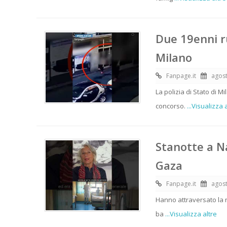
Due 19enni r
Milano
Fanpage.it
agost
La polizia di Stato di 
concorso.
...Visualizza 
Stanotte a Na
Gaza
Fanpage.it
agost
Hanno attraversato la 
ba
...Visualizza altre