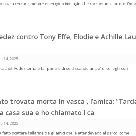
ntinua a cercare, mentre emergono immagini che raccontano l'orrore. Dopo
 Fedez contro Tony Effe, Elodie e Achille La
o 14, 2025
 cachet, Fedez torna a far parlare di sé dissando un po' di colleghi con
o trovata morta in vasca , l’amica: “Tard
a casa sua e ho chiamato i ca
o 14, 2025
a fatto scattare l'allarme tra gli amici che la attendevano al parco, come