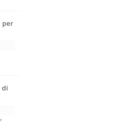
 per
 di
e