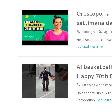
Oroscopo, la 
settimana da
Fanpage.it
agost
Nella settimana che va d
...Visualizza altre
AI basketbal
Happy 70th 
Guinness World Rec
Holder of multiple Gui
Corporation
...Visualizz