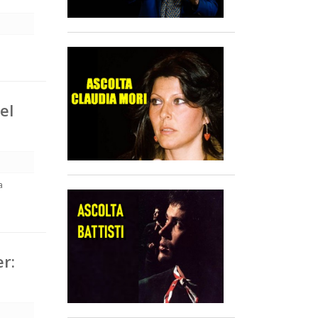
el
a
r: