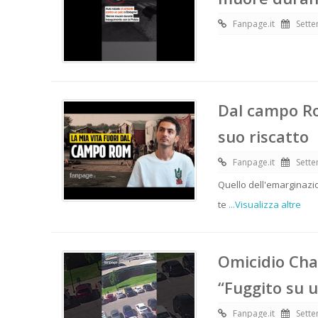
Fanpage.it
Sette
Dal campo Rom
suo riscatto
Fanpage.it
Sette
Quello dell'emarginazio
te
...Visualizza altre
Omicidio Char
“Fuggito su u
Fanpage.it
Sette