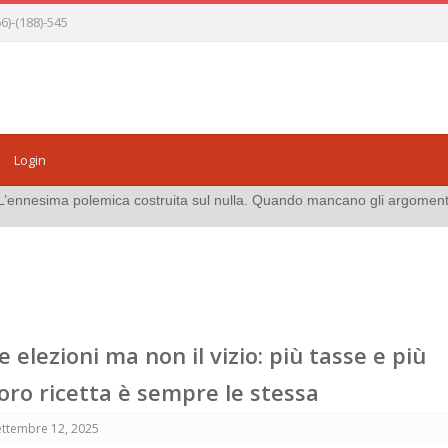
)-(188)-545
Login
struita sul nulla. Quando mancano gli argomenti, resta solo la propag
e elezioni ma non il vizio: più tasse e più
oro ricetta è sempre le stessa
ettembre 12, 2025