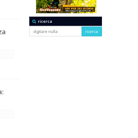
ricerca
za
ricerca
a: