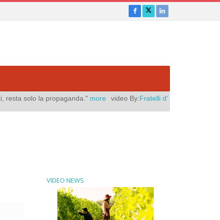
anda."
more
video By:
Fratelli d'Italia
Pubblicato il:
agosto 06, 2026
|
"
VIDEO NEWS