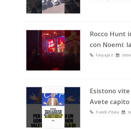
Rocco Hunt in
con Noemi: l
Fanpage.it
Sette
Esistono vite 
Avete capito 
Fratelli d'Italia
S