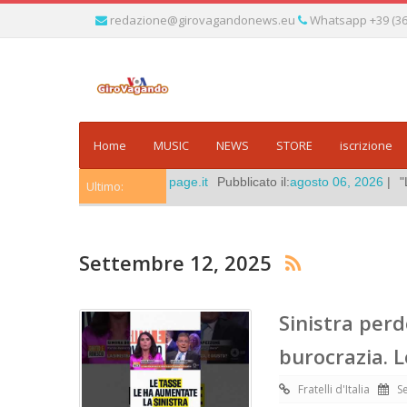
redazione@girovagandonews.eu
Whatsapp +39 (366
Home
MUSIC
NEWS
STORE
iscrizione
By:
Fanpage.it
Pubblicato il:
agosto 06, 2026
|
"L’ennesima polemica co
Ultimo:
Settembre 12, 2025
Sinistra perd
burocrazia. L
Fratelli d'Italia
S