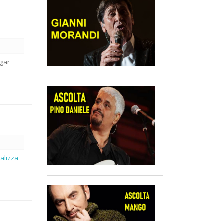
agar
ualizza