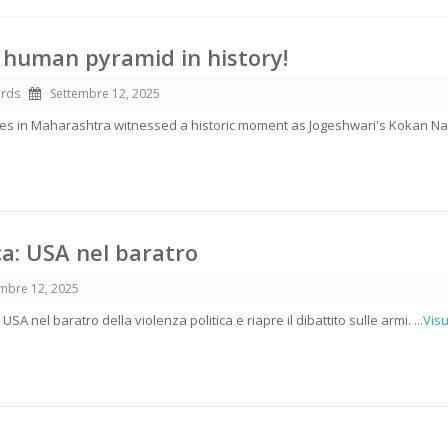
human pyramid in history!
ords
Settembre 12, 2025
ties in Maharashtra witnessed a historic moment as Jogeshwari's Kokan N
ca: USA nel baratro
mbre 12, 2025
i USA nel baratro della violenza politica e riapre il dibattito sulle armi.
...Vis