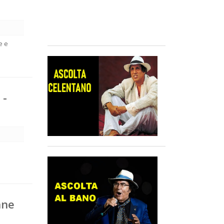
e e
 -
nne