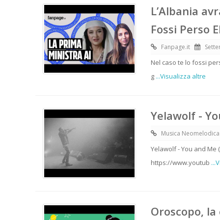
L’Albania avr
Fossi Perso 
Fanpage.it
Sette
Nel caso te lo fossi p
g
...Visualizza altre
Yelawolf - Yo
Musica Neomelodica
Yelawolf - You and Me (
https://www.youtub
...
Oroscopo, la 