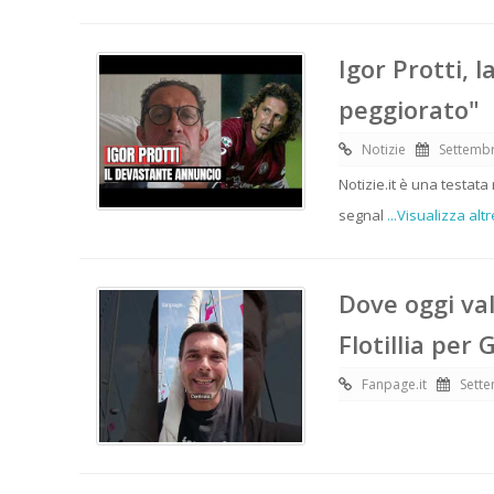
Igor Protti, l
peggiorato"
Notizie
Settembr
Notizie.it è una testata
segnal
...Visualizza altr
Dove oggi va
Flotillia per
Fanpage.it
Sette