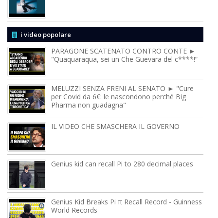
i video popolare
PARAGONE SCATENATO CONTRO CONTE ►
"Quaquaraqua, sei un Che Guevara del c****!”
MELUZZI SENZA FRENI AL SENATO ► "Cure
per Covid da 6€: le nascondono perché Big
Pharma non guadagna"
IL VIDEO CHE SMASCHERA IL GOVERNO
Genius kid can recall Pi to 280 decimal places
Genius Kid Breaks Pi π Recall Record - Guinness
World Records