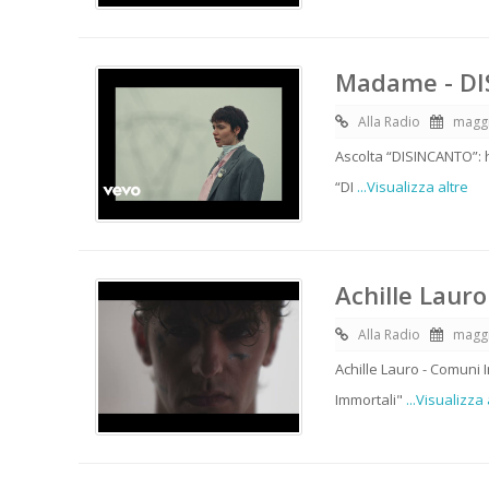
Madame - D
Alla Radio
maggi
Ascolta “DISINCANTO”: 
“DI
...Visualizza altre
Achille Lauro
Alla Radio
maggi
Achille Lauro - Comuni 
Immortali"
...Visualizza 