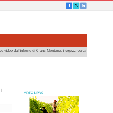
rans-Montana: i ragazzi cercano di sfondare le vetrate"
more
video By:
i
VIDEO NEWS