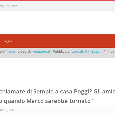
)-(188)-545
Login
ge.it
Pubblicato il:
agosto 07, 2026
|
"Il nuovo video dall'inferno di C
chiamate di Sempio a casa Poggi? Gli amic
o quando Marco sarebbe tornato”
io 12, 2026