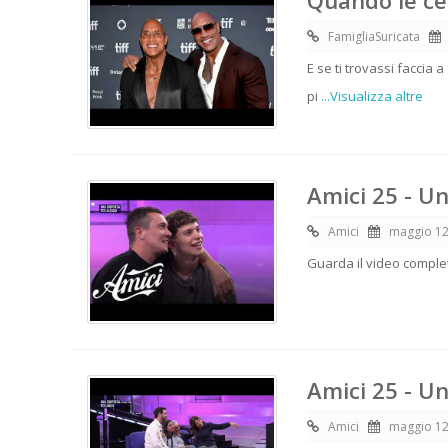
Quando le cel
FamigliaSuricata
E se ti trovassi faccia
pi
...Visualizza altre
Amici 25 - U
Amici
maggio 12
Guarda il video completo
Amici 25 - U
Amici
maggio 12