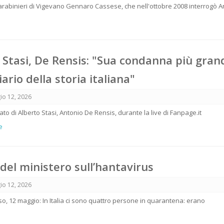
rabinieri di Vigevano Gennaro Cassese, che nell'ottobre 2008 interrogò 
i Stasi, De Rensis: "Sua condanna più gran
ario della storia italiana"
io 12, 2026
to di Alberto Stasi, Antonio De Rensis, durante la live di Fanpage.it
e
e del ministero sull’hantavirus
io 12, 2026
rso, 12 maggio: In Italia ci sono quattro persone in quarantena: erano