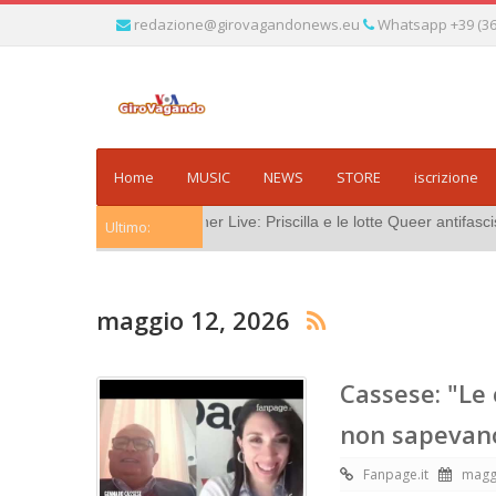
redazione@girovagandonews.eu
Whatsapp +39 (366
Home
MUSIC
NEWS
STORE
iscrizione
anner Live: Priscilla e le lotte Queer antifasciste"
more
video By:
Fanpa
Ultimo:
maggio 12, 2026
Cassese: "Le 
non sapevan
Fanpage.it
magg