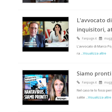
L'avvocato d
inquisitori, 
Fanpage.it
magg
L'avvocato di Marco Pog
ra
...Visualizza altre
Siamo pront
Fanpage.it
magg
Nel caso te lo fossi pe
salite
...Visualizza altre