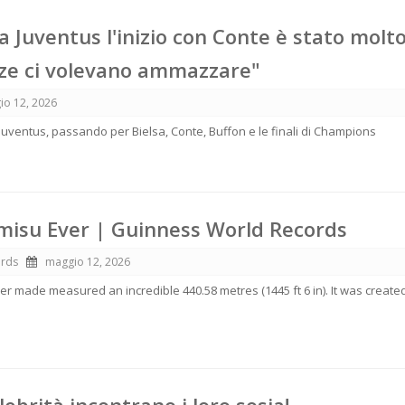
la Juventus l'inizio con Conte è stato molt
nze ci volevano ammazzare"
io 12, 2026
a Juventus, passando per Bielsa, Conte, Buffon e le finali di Champions
misu Ever | Guinness World Records
ords
maggio 12, 2026
er made measured an incredible 440.58 metres (1445 ft 6 in). It was create