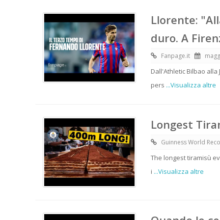
Llorente: "Al
duro. A Fire
Fanpage.it
magg
Dall'Athletic Bilbao all
pers
...Visualizza altre
Longest Tira
Guinness World Rec
The longest tiramisù ev
i
...Visualizza altre