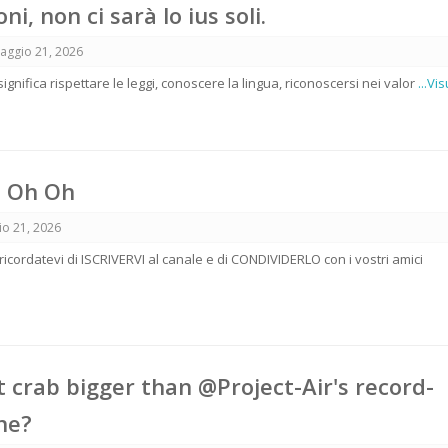
i, non ci sarà lo ius soli.
aggio 21, 2026
 significa rispettare le leggi, conoscere la lingua, riconoscersi nei valor
...Vi
- Oh Oh
o 21, 2026
o ricordatevi di ISCRIVERVI al canale e di CONDIVIDERLO con i vostri amici
t crab bigger than @Project-Air's record-
ne?