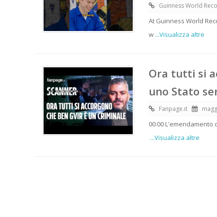
Guinness World Rec
At Guinness World Reco
w
...Visualizza altre
Ora tutti si 
uno Stato se
Fanpage.it
magg
00:00 L'emendamento de
...Visualizza altre