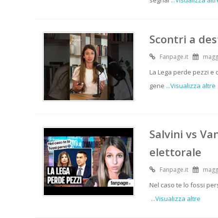
segnal
...Visualizza altr
Scontri a des
Fanpage.it
magg
La Lega perde pezzi e q
gene
...Visualizza altre
Salvini vs Va
elettorale
Fanpage.it
magg
Nel caso te lo fossi pe
...Visualizza altre