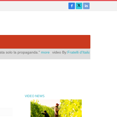
"
more
video By:
Fratelli d'Italia
Pubblicato il:
agosto 06, 2026
|
"Meteo
VIDEO NEWS