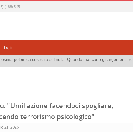
)-(188)-545
Login
ta sul nulla. Quando mancano gli argomenti, resta solo la propaganda.
du: "Umiliazione facendoci spogliare,
acendo terrorismo psicologico"
io 21, 2026