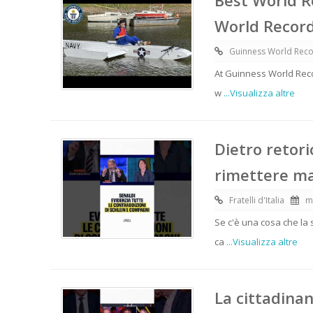
Best World R
World Recor
Guinness World Rec
At Guinness World Reco
w
...Visualizza altre
Dietro retori
rimettere man
Fratelli d'Italia
m
Se c'è una cosa che la 
ca
...Visualizza altre
La cittadinan