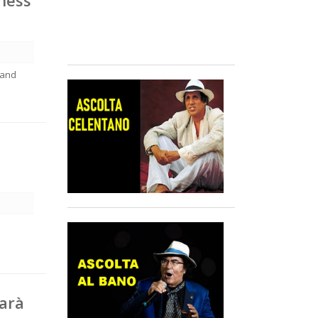
ness
 and
sarà