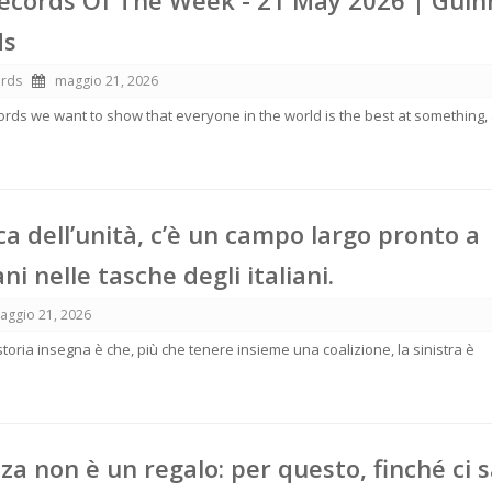
ecords Of The Week - 21 May 2026 | Guin
ds
ords
maggio 21, 2026
rds we want to show that everyone in the world is the best at something,
ca dell’unità, c’è un campo largo pronto a
i nelle tasche degli italiani.
aggio 21, 2026
storia insegna è che, più che tenere insieme una coalizione, la sinistra è
za non è un regalo: per questo, finché ci 