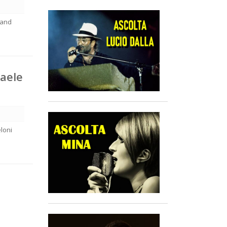
 and
raele
loni