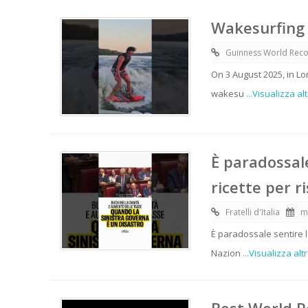
Wakesurfing 
Guinness World Rec
On 3 August 2025, in Lo
wakesu
...Visualizza al
È paradossale
ricette per r
Fratelli d'Italia
m
È paradossale sentire la
Nazion
...Visualizza alt