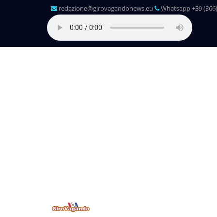
redazione@girovagandonews.eu
Whatsapp +39 (366)