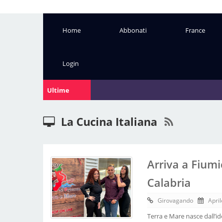
Home
Abbonati
France
Login
Ultime
Notizie:
La Cucina Italiana
Arriva a Fiumi
Calabria
Girovagando
April
Terra e Mare nasce dall’i