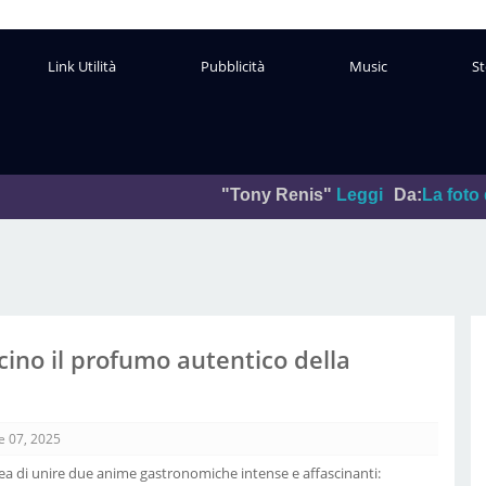
Link Utilità
Pubblicità
Music
St
"Tony Renis"
Leggi
Da:
La foto del giorno
P
cino il profumo autentico della
e 07, 2025
dea di unire due anime gastronomiche intense e affascinanti: