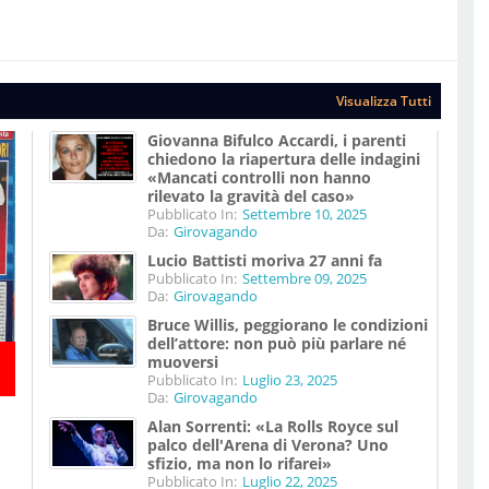
Visualizza Tutti
Giovanna Bifulco Accardi, i parenti
chiedono la riapertura delle indagini
«Mancati controlli non hanno
rilevato la gravità del caso»
Pubblicato In:
Settembre 10, 2025
Da:
Girovagando
Lucio Battisti moriva 27 anni fa
Pubblicato In:
Settembre 09, 2025
Da:
Girovagando
Bruce Willis, peggiorano le condizioni
dell’attore: non può più parlare né
muoversi
Pubblicato In:
Luglio 23, 2025
Da:
Girovagando
Alan Sorrenti: «La Rolls Royce sul
palco dell'Arena di Verona? Uno
sfizio, ma non lo rifarei»
Pubblicato In:
Luglio 22, 2025