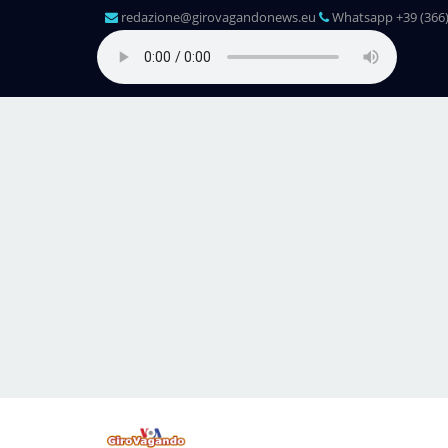
redazione@girovagandonews.eu
Whatsapp +39 (366)