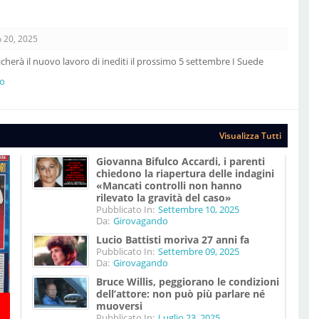
 20, 2025
cherà il nuovo lavoro di inediti il prossimo 5 settembre I Suede
ro
Visualizza Tutti
Giovanna Bifulco Accardi, i parenti
chiedono la riapertura delle indagini
«Mancati controlli non hanno
rilevato la gravità del caso»
Pubblicato In:
Settembre 10, 2025
Da:
Girovagando
Lucio Battisti moriva 27 anni fa
Pubblicato In:
Settembre 09, 2025
Da:
Girovagando
Bruce Willis, peggiorano le condizioni
dell’attore: non può più parlare né
muoversi
Pubblicato In:
Luglio 23, 2025