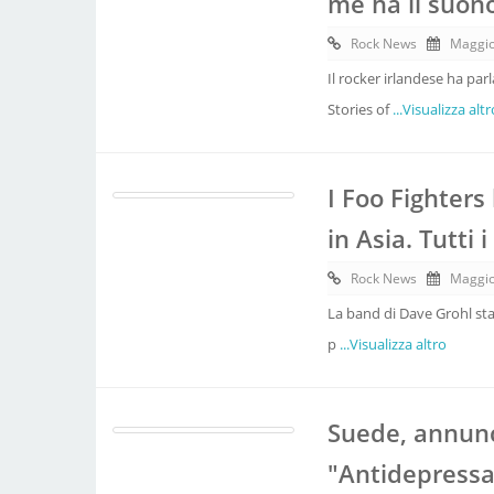
me ha il suono
Rock News
Maggio
Il rocker irlandese ha pa
Stories of
...Visualizza altr
I Foo Fighters
in Asia. Tutti 
Rock News
Maggio
La band di Dave Grohl sta 
p
...Visualizza altro
Suede, annunc
"Antidepressan