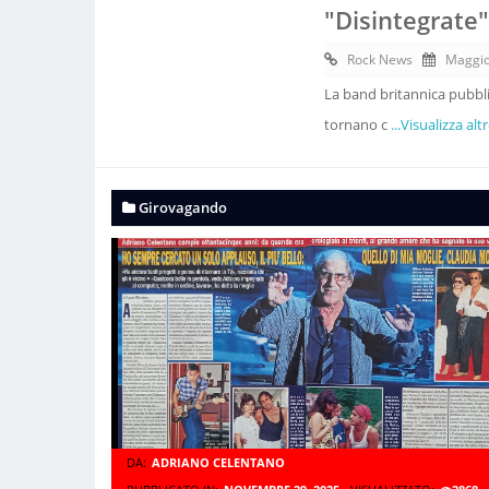
"Disintegrate"
Rock News
Maggio
La band britannica pubbli
tornano c
...Visualizza alt
Girovagando
DA:
ADRIANO CELENTANO