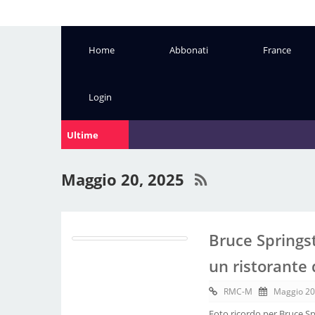
Home
Abbonati
France
Login
Ultime
Notizie:
Maggio 20, 2025
Bruce Springs
un ristorante 
RMC-M
Maggio 20
Foto ricordo per Bruce S