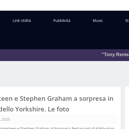
Link Utilità
Pubblicità
Music
St
"Tony Renis"
Leggi
Da:
L
teen e Stephen Graham a sorpresa in
dello Yorkshire. Le foto
, 2025
pringsteen e Stephen Graham al Norman's Restaurant di Kirkburton,