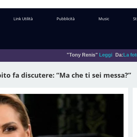
Link Utilità
Pubblicità
Music
St
"Tony Renis"
Leggi
Da:
La foto del giorno
Pub
to fa discutere: “Ma che ti sei messa?”