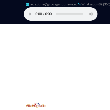
redazione@girovagandonews.eu
Whatsapp +39 (366)