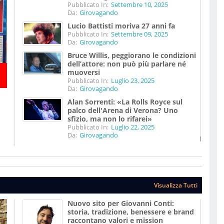
Pubblicato In:
Settembre 10, 2025
Da:
Girovagando
Lucio Battisti moriva 27 anni fa
Pubblicato In:
Settembre 09, 2025
Da:
Girovagando
Bruce Willis, peggiorano le condizioni
dell’attore: non può più parlare né
muoversi
Pubblicato In:
Luglio 23, 2025
Da:
Girovagando
Alan Sorrenti: «La Rolls Royce sul
palco dell'Arena di Verona? Uno
sfizio, ma non lo rifarei»
Pubblicato In:
Luglio 22, 2025
Da:
Girovagando
Visualizza Tutti
Nuovo sito per Giovanni Conti:
storia, tradizione, benessere e brand
raccontano valori e mission