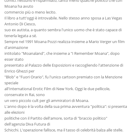
comici: nessuno è risparmiato, tanto meno qualche politico che con
Moana ha avuto
commercio più o meno lecito.
Il libro a tutt'oggi è introvabile. Nello stesso anno sposa a Las Vegas
Antonio Di Ciesco,
suo ex autista, a quanto sembra l'unico uomo che è stato capace di
tenerla legata a sé.
Sempre nel 1991 Moana Pozzi realizza insieme a Mario Verger un film
d'animazione
intitolato "Moanaland", che insieme a "I Remember Moana", dopo
esser stato
presentato al Palazzo delle Esposizioni e raccogliendo l'attenzione di
Enrico Ghezzi per
"Blob" e "Fuori Orario", fu l'unico cartoon premiato con la Menzione
speciale
all'International Erotic Film di New York. Oggi le due pellicole,
conservate in Rai, sono
un vero piccolo cult per gli ammiratori di Moana.
L'anno dopo è la volta della sua prima avventura "politica": si presenta
alle elezioni
politiche con il Partito dell'amore, sorta di "braccio politico"
dell'agenzia Diva Futura di
Schicchi. L'operazione fallisce, ma il tasso di celebrità balza alle stelle.