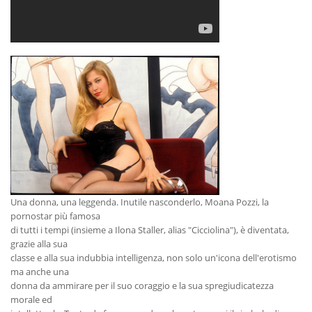
Una donna, una leggenda. Inutile nasconderlo, Moana Pozzi, la
pornostar più famosa
di tutti i tempi (insieme a Ilona Staller, alias "Cicciolina"), è diventata,
grazie alla sua
classe e alla sua indubbia intelligenza, non solo un'icona dell'erotismo
ma anche una
donna da ammirare per il suo coraggio e la sua spregiudicatezza
morale ed