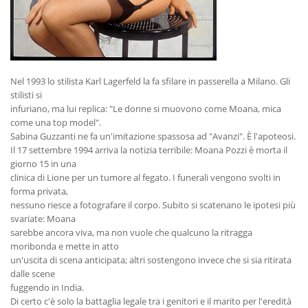
Nel 1993 lo stilista Karl Lagerfeld la fa sfilare in passerella a Milano. Gli
stilisti si
infuriano, ma lui replica: "Le donne si muovono come Moana, mica
come una top model".
Sabina Guzzanti ne fa un'imitazione spassosa ad "Avanzi". È l'apoteosi.
Il 17 settembre 1994 arriva la notizia terribile: Moana Pozzi è morta il
giorno 15 in una
clinica di Lione per un tumore al fegato. I funerali vengono svolti in
forma privata,
nessuno riesce a fotografare il corpo. Subito si scatenano le ipotesi più
svariate: Moana
sarebbe ancora viva, ma non vuole che qualcuno la ritragga
moribonda e mette in atto
un'uscita di scena anticipata; altri sostengono invece che si sia ritirata
dalle scene
fuggendo in India.
Di certo c'è solo la battaglia legale tra i genitori e il marito per l'eredità