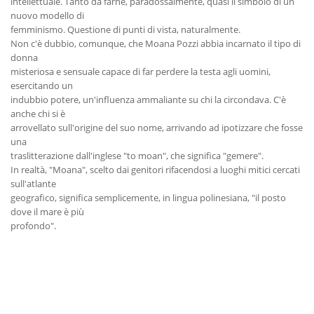
intellettuale. Tanto da farne, paradossalmente, quasi il simbolo di un
nuovo modello di
femminismo. Questione di punti di vista, naturalmente.
Non c'è dubbio, comunque, che Moana Pozzi abbia incarnato il tipo di
donna
misteriosa e sensuale capace di far perdere la testa agli uomini,
esercitando un
indubbio potere, un'influenza ammaliante su chi la circondava. C'è
anche chi si è
arrovellato sull'origine del suo nome, arrivando ad ipotizzare che fosse
una
traslitterazione dall'inglese "to moan", che significa "gemere".
In realtà, "Moana", scelto dai genitori rifacendosi a luoghi mitici cercati
sull'atlante
geografico, significa semplicemente, in lingua polinesiana, "il posto
dove il mare è più
profondo".