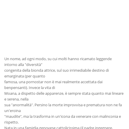
Un nome, ad ogni modo, su cui molti hanno ricamato leggende
intorno alla "diversità"
congenita della bionda attrice, sul suo irrimediabile destino di
emarginata (per quanto
famosa, una pornostar non è mai realmente accettata dai
benpensanti). Invece la vita di
Moana, a dispetto delle apparenze, è sempre stata quanto mai lineare
e serena, nella
sua "anormalità". Persino la morte improvvisa e prematura non ne fa
un'eroina
"maudite", ma la trasforma in un'icona da venerare con malinconia e
rispetto.
Nata in una famiglia genovese cattolicissima (il padre ingegnere,