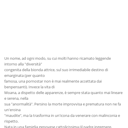
Un nome, ad ogni modo, su cui molti hanno ricamato leggende
intorno alla "diversità"
congenita della bionda attrice, sul suo irrimediabile destino di
emarginata (per quanto
famosa, una pornostar non è mai realmente accettata dai
benpensanti). Invece la vita di
Moana, a dispetto delle apparenze, è sempre stata quanto mai lineare
e serena, nella
sua "anormalità". Persino la morte improvvisa e prematura non ne fa
un'eroina
"maudite", ma la trasforma in un'icona da venerare con malinconia e
rispetto.
Nata in una famiglia genovese cattolicissima (il padre ingegnere,