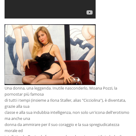
Una donna, una leggenda. Inutile nasconderlo, Moana Pozzi, la
pornostar più famosa
di tutti i tempi (insieme a Ilona Staller, alias "Cicciolina"), è diventata,
grazie alla sua
classe e alla sua indubbia intelligenza, non solo un'icona dell'erotismo
ma anche una
donna da ammirare per il suo coraggio e la sua spregiudicatezza
morale ed