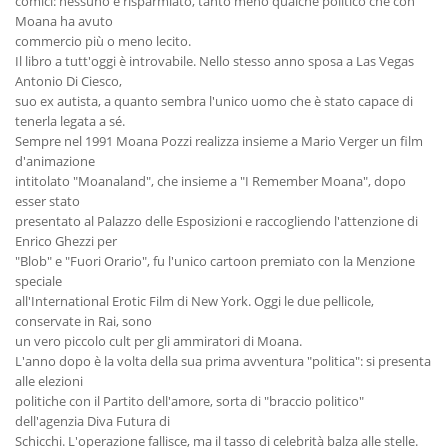
comici: nessuno è risparmiato, tanto meno qualche politico che con
Moana ha avuto
commercio più o meno lecito.
Il libro a tutt'oggi è introvabile. Nello stesso anno sposa a Las Vegas
Antonio Di Ciesco,
suo ex autista, a quanto sembra l'unico uomo che è stato capace di
tenerla legata a sé.
Sempre nel 1991 Moana Pozzi realizza insieme a Mario Verger un film
d'animazione
intitolato "Moanaland", che insieme a "I Remember Moana", dopo
esser stato
presentato al Palazzo delle Esposizioni e raccogliendo l'attenzione di
Enrico Ghezzi per
"Blob" e "Fuori Orario", fu l'unico cartoon premiato con la Menzione
speciale
all'International Erotic Film di New York. Oggi le due pellicole,
conservate in Rai, sono
un vero piccolo cult per gli ammiratori di Moana.
L'anno dopo è la volta della sua prima avventura "politica": si presenta
alle elezioni
politiche con il Partito dell'amore, sorta di "braccio politico"
dell'agenzia Diva Futura di
Schicchi. L'operazione fallisce, ma il tasso di celebrità balza alle stelle.