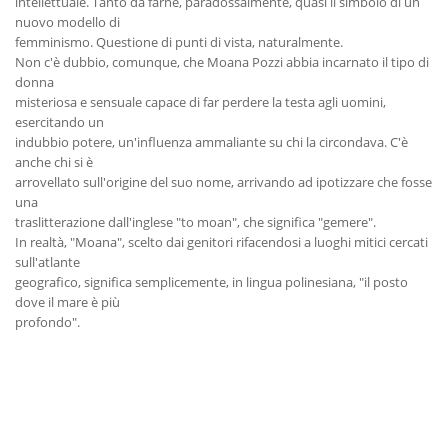
intellettuale. Tanto da farne, paradossalmente, quasi il simbolo di un
nuovo modello di
femminismo. Questione di punti di vista, naturalmente.
Non c'è dubbio, comunque, che Moana Pozzi abbia incarnato il tipo di
donna
misteriosa e sensuale capace di far perdere la testa agli uomini,
esercitando un
indubbio potere, un'influenza ammaliante su chi la circondava. C'è
anche chi si è
arrovellato sull'origine del suo nome, arrivando ad ipotizzare che fosse
una
traslitterazione dall'inglese "to moan", che significa "gemere".
In realtà, "Moana", scelto dai genitori rifacendosi a luoghi mitici cercati
sull'atlante
geografico, significa semplicemente, in lingua polinesiana, "il posto
dove il mare è più
profondo".