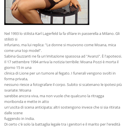
Nel 1993 lo stilista Karl Lagerfeld la fa sfilare in passerella a Milano. Gli
stilisti si
infuriano, ma lui replica: "Le donne si muovono come Moana, mica
come una top model".
Sabina Guzzanti ne fa un'imitazione spassosa ad "Avanzi". È l'apoteosi.
Il 17 settembre 1994 arriva la notizia terribile: Moana Pozzi è morta il
giorno 15 in una
clinica di Lione per un tumore al fegato. I funerali vengono svolti in
forma privata,
nessuno riesce a fotografare il corpo. Subito si scatenano le ipotesi più
svariate: Moana
sarebbe ancora viva, ma non vuole che qualcuno la ritragga
moribonda e mette in atto
un'uscita di scena anticipata; altri sostengono invece che si sia ritirata
dalle scene
fuggendo in India.
Di certo c'è solo la battaglia legale tra i genitori e il marito per l'eredità