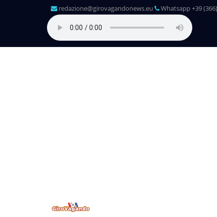
redazione@girovagandonews.eu
Whatsapp +39 (366)