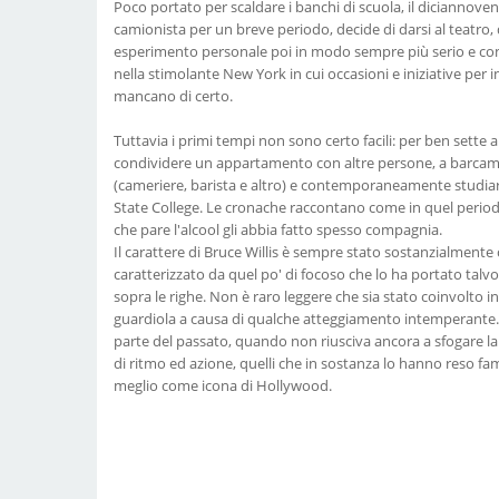
Poco portato per scaldare i banchi di scuola, il diciannoven
camionista per un breve periodo, decide di darsi al teatro, 
esperimento personale poi in modo sempre più serio e con
nella stimolante New York in cui occasioni e iniziative per 
mancano di certo.
Tuttavia i primi tempi non sono certo facili: per ben sette a
condividere un appartamento con altre persone, a barcame
(cameriere, barista e altro) e contemporaneamente studiar
State College. Le cronache raccontano come in quel perio
che pare l'alcool gli abbia fatto spesso compagnia.
Il carattere di Bruce Willis è sempre stato sostanzialment
caratterizzato da quel po' di focoso che lo ha portato talv
sopra le righe. Non è raro leggere che sia stato coinvolto in
guardiola a causa di qualche atteggiamento intemperante.
parte del passato, quando non riusciva ancora a sfogare la 
di ritmo ed azione, quelli che in sostanza lo hanno reso f
meglio come icona di Hollywood.