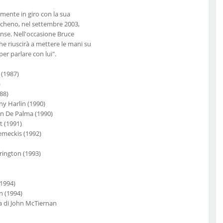
lmente in giro con la sua
racheno, nel settembre 2003,
tense. Nell'occasione Bruce
che riuscirà a mettere le mani su
r parlare con lui".
 (1987)
)
88)
ny Harlin (1990)
rian De Palma (1990)
t (1991)
Zemeckis (1992)
rington (1993)
(1994)
n (1994)
ia di John McTiernan