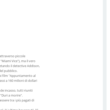
attraverso piccole
i "Miami Vice"), ma il vero
etando il detective Addison,
del pubblico.
imi film "Appuntamento al
assi a 160 milioni di dollari
e incasso, tutti riuniti
 "Duri a morire".
essere tra i più pagati di
", "L'ultimo boyscout", "Il