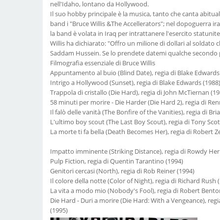
nell'Idaho, lontano da Hollywood.
Il suo hobby principale è la musica, tanto che canta abitua
band i "Bruce Willis &The Accellerators"; nel dopoguerra i
la band è volata in Iraq per intrattanere l'esercito statuni
Willis ha dichiarato: "Offro un milione di dollari al soldato 
Saddam Hussein. Se lo prendete datemi qualche secondo pe
Filmografia essenziale di Bruce Willis
Appuntamento al buio (Blind Date), regia di Blake Edwards
Intrigo a Hollywood (Sunset), regia di Blake Edwards (1988
Trappola di cristallo (Die Hard), regia di John McTiernan (19
58 minuti per morire - Die Harder (Die Hard 2), regia di Ren
Il falò delle vanità (The Bonfire of the Vanities), regia di B
L'ultimo boy scout (The Last Boy Scout), regia di Tony Scot
La morte ti fa bella (Death Becomes Her), regia di Robert 
Impatto imminente (Striking Distance), regia di Rowdy Her
Pulp Fiction, regia di Quentin Tarantino (1994)
Genitori cercasi (North), regia di Rob Reiner (1994)
Il colore della notte (Color of Night), regia di Richard Rush 
La vita a modo mio (Nobody's Fool), regia di Robert Bento
Die Hard - Duri a morire (Die Hard: With a Vengeance), reg
(1995)