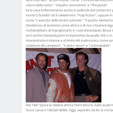
colore della notte", "Impatto imminente" e "The jackal".
Se la cava brillantemente anche in pellicole dal contenuto
morte ti fa bella" ed il celeberrimo "Pulp fiction", oppure in 
come "L'esercito delle dodici scimmie", "Il quinto elemen
Desideroso di evolversi come attore e di non rimanere lega
rischierebbero di imprigionarlo in ruoli stereotipati, Bruce W
anni anche interpretazioni lontanissime da quello che ci si
interpretazioni intense e al limite del malinconico come avv
colazione dei campioni", "Il sesto senso" e "Unbreakable".
Nel 1987 sposa la celebre attrice Demi Moore, dalla quale h
Scout Larue e Tallulah Belle). Oggi, separato da lei, le cro