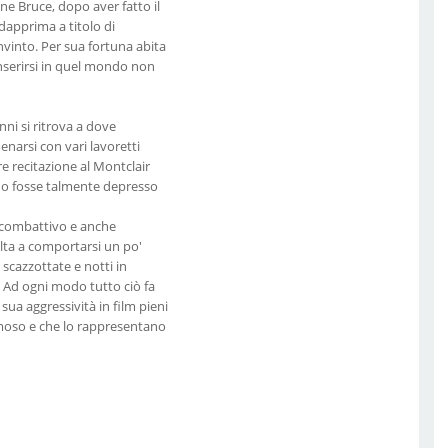
ne Bruce, dopo aver fatto il
dapprima a titolo di
vinto. Per sua fortuna abita
inserirsi in quel mondo non
nni si ritrova a dove
narsi con vari lavoretti
e recitazione al Montclair
do fosse talmente depresso
e combattivo e anche
olta a comportarsi un po'
 scazzottate e notti in
 Ad ogni modo tutto ciò fa
sua aggressività in film pieni
amoso e che lo rappresentano