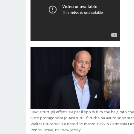
Divo a tutti gli effetti, sia per il tipo di film che ha girato 
visto protagonista (quasi tutti i flirt che ha avuto sono stat
Walter Bruce Willis è nato il 19 marzo 1955 in Germania Occ
Penns Grove, nel New Jersey.