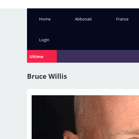
Home
Abbonati
France
Login
Ultime
Notizie:
Bruce Willis