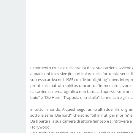
Il momento cruciale della svolta della sua carriera avviene 
apparizioni televisive (in particolare nella fortunata serie d
successo arriva nell 1985 con "Moonlighting" dove, interpr
pronto alla battuta spiritosa, incontra l'immediato favore 
La carriera cinematografica non tarda ad aprirsi: i suoi pr
buio" e "Die Hard - Trappola di cristallo", fanno salire gli inc
in tutto il mondo. A questi seguiranno altri due film di grand
sotto la serie "Die hard", che sono "58 minuti per morire" e
Da li partirà la sua carriera di attore famoso e si ritroverà a 
Hollywood.
Gira molti altri "action-movie" come "L'ombra del testimone