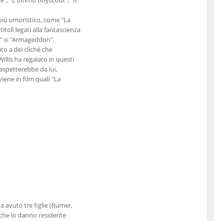
 più umoristico, come "La
titoli legati alla fantascienza
to" o "Armageddon".
to a dei cliché che
illis ha regalato in questi
 aspetterebbe da lui,
iene in film quali "La
a avuto tre figlie (Rumer,
nache lo danno residente