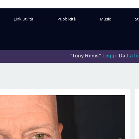
Link Utilità
Pubblicità
Music
St
"Tony Renis"
Leggi
Da:
La foto del giorno
P