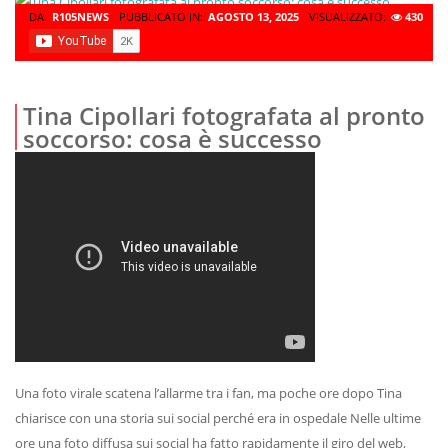
DA:
R105NEWS
PUBBLICATO IN:
AGOSTO 13, 2025
VISUALIZZATO:
430
Tina Cipollari fotografata al pronto
soccorso: cosa è successo
Una foto virale scatena l’allarme tra i fan, ma poche ore dopo Tina
chiarisce con una storia sui social perché era in ospedale Nelle ultime
ore una foto diffusa sui social ha fatto rapidamente il giro del web,