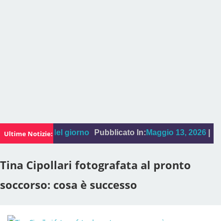
a:
La foto del giorno
Pubblicato In:
Maggio 13, 2026
|
"Sal D
Ultime Notizie:
Tina Cipollari fotografata al pronto
soccorso: cosa è successo