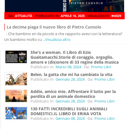
DA:
ATTUALITÀ
PUBBLICATO IN:
APRILE 16, 2025
VISUALIZZATO:
6029
La decima piaga il nuovo libro di Pietro Cunsolo
- Che bambino eri da piccolo e che rapporto avevi con la letteratura?
Un bambino molto cu
...Visualizza altro
She's a woman. Il Libro di Ezio
Guaitamacchi.Storie di coraggio, orgoglio,
amore e (dis)onore di 33 regine della musica
Pubblicato In:
Marzo 08, 2024
Da:
Promo Libri
Belen, la gatta che mi ha cambiato la vita
Pubblicato In:
Gennaio 28, 2024
Da:
Promo Libri
Addio, amico mio. Affrontare il lutto per la
perdita di un animale domestico
Pubblicato In:
Gennaio 28, 2024
Da:
Promo Libri
130 FATTI INCREDIBILI SUGLI ANIMALI
DOMESTICI.IL LIBRO DI ERIKA VOTA
Pubblicato In:
Gennaio 08, 2024
Da:
Promo Libri