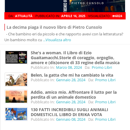
DA:
ATTUALITÀ
PUBBLICATO IN:
APRILE 16, 2025
VISUALIZZATO:
6024
La decima piaga il nuovo libro di Pietro Cunsolo
- Che bambino eri da piccolo e che rapporto avevi con la letteratura?
Un bambino molto cu
...Visualizza altro
She's a woman. Il Libro di Ezio
Guaitamacchi.Storie di coraggio, orgoglio,
amore e (dis)onore di 33 regine della musica
Pubblicato In:
Marzo 08, 2024
Da:
Promo Libri
Belen, la gatta che mi ha cambiato la vita
Pubblicato In:
Gennaio 28, 2024
Da:
Promo Libri
Addio, amico mio. Affrontare il lutto per la
perdita di un animale domestico
Pubblicato In:
Gennaio 28, 2024
Da:
Promo Libri
130 FATTI INCREDIBILI SUGLI ANIMALI
DOMESTICI.IL LIBRO DI ERIKA VOTA
Pubblicato In:
Gennaio 08, 2024
Da:
Promo Libri