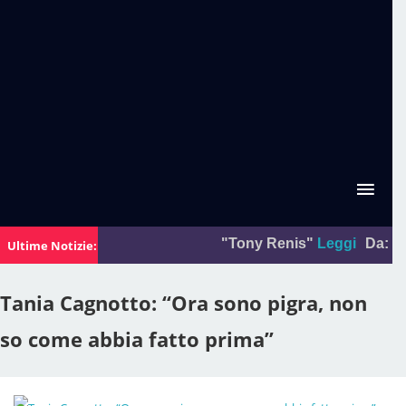
"Tony Renis"
Leggi
Da:
La foto
Ultime Notizie:
Tania Cagnotto: “Ora sono pigra, non
so come abbia fatto prima”