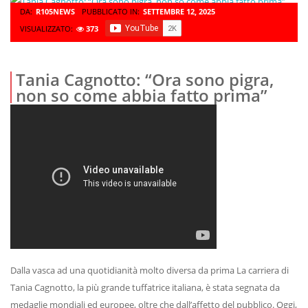
DA:
R105NEWS
PUBBLICATO IN:
SETTEMBRE 12, 2025
VISUALIZZATO:
373
Tania Cagnotto: “Ora sono pigra,
non so come abbia fatto prima”
Dalla vasca ad una quotidianità molto diversa da prima La carriera di
Tania Cagnotto, la più grande tuffatrice italiana, è stata segnata da
medaglie mondiali ed europee, oltre che dall’affetto del pubblico. Oggi,